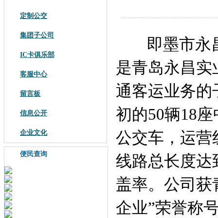
定制公交
集团子公司
即墨市永昌公
IC卡俱乐部
是青岛永昌实
客服中心
通客运业务的
留言板
初的50辆18
信息公开
企业文化
公交车，运营
便民查询
线路总长度达
盖率。公司获
企业”荣誉称号