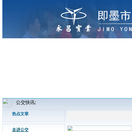
|
|
|
|
|
|
|
|
公交快讯:
热点文章
走进公交